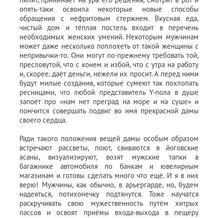
опять-таки освоила некоторые новые способы
обращения с нефритовым стержнем. Вкусная еда,
чистый дом и тёплая постель входит в перечень
необходимых женских умений. Некоторым мужчинам
может даже несколько поплохеть от такой женщины с
непривычки-то. Они могут по-прежнему требовать той,
пресловутой, что с конем и избой, что с утра на работу
и, скорее, даёт деньги, нежели их просит. А перед ними
будут милые создания, которые сумеют так похлопать
ресницами, что любой представитель Y-пола в душе
запоёт про «нам нет преград на море и на суше» и
помчится совершать подвиг во имя прекрасной дамы
своего сердца.
Ради такого положения вещей дамы особым образом
встречают рассветы, поют, свиваются в йоговские
асаны, визуализируют, возят мужские тапки в
багажнике автомобиля по банкам и ювелирным
магазинам и готовы сделать много что ещё. И я в них
верю! Мужчины, как обычно, в арьергарде, но, будем
надеяться, потихонечку подтянутся. Тоже научатся
раскручивать свою мужественность путём хитрых
пассов и освоят приёмы входа-выхода в пещеру