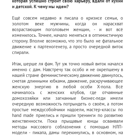
которая успешно строит свою карьеру, вдали от кухни
и детской. К чему мы идем?
Ещё совсем недавно я писала о кризисе семьи,
о
золотом веке мужчины
, когда он нарасхват
возрастающим поголовьем женщин, - и вот всё
изменилось. Точнее, начало меняться в оптимистичную
сторону. Вполне возможно, что это было не фатальное
движение к партеногенезу, а просто очередной виток
спирали.
Итак, шерше ля фам. Тут уж точно новый виток начался
именно с дам. Навстречу так особо и не окрепшему в
нашей стране феминистическому движению двинулось,
сметая длинными юбками, движение, раскручивающее
женскую энергию в любой особи Х-пола. Всё
начиналось с женских клубов, где отчаянные
домохозяйки или загнанные бизнес-леди имели
очередную возможность потрындеть о своём, а потом
простые междусобойчики надоели, мастер-классы по
hand made приелись и пришли тренинги по развитию
женственности. Пока прыщавые юнцы осваивали
методы массового соблазнения с помощью НЛП-
модели - пикапа, дамы перекинулись, в основном, на