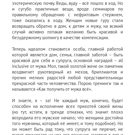
эзотерическую почву. Веды, вуду – всё пошло в ход. Но
и сугубо практичные вещи, вроде семинаров по
правильному обращению с нефритовым стержнем,
тоже оказались в ходу. Женщин новые гуру стали
возвращать обратно в дом, к детям и мужу, на всякий
случай активно потакая желанию быть красивой и
безудержному шопингу в качестве компенсации.
Теперь идеалом становится особа, главной работой
которой является дом, семья, главной заботой – быть
красивой для себя и супруга, основной наградой – all
inclusive от мужа. Мол, такой золотой жене он памятник
воздвигнет рукотворный из мехов, бриллиантов и
прочих мелких радостей любой представительницы
прекрасной части человечества. Порою тренинги так и
называются «Как получить от мужа всё».
И знаете, я – за! Не каждый муж, конечно, будет
способен на исполнение всех прихотей своей жены
(но тут, кстати, в тренде отмазки, что значит плохо
возродила его мужское начало; что женщина достойна
того мужчины, который её имеет, и тому подобное). Но
он может быть рад тому, что супруга не перечит, не
пилит, принимает на ура его решения, смотрит в рот и