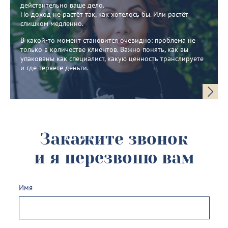
действительно ваше дело.
Но доход не растёт так, как хотелось бы. Или растёт
слишком медленно.
В какой-то момент становится очевидно: проблема не
только в количестве клиентов. Важно понять, как вы
упакованы как специалист, какую ценность транслируете
и где теряете деньги.
Закажите звонок
и я перезвоню вам
Имя