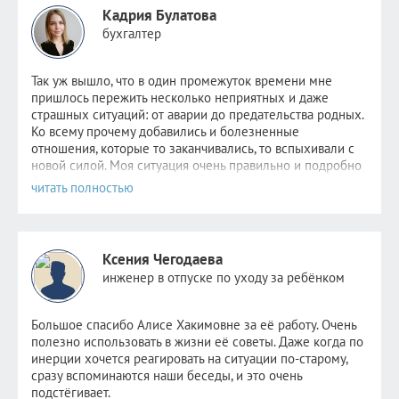
Кадрия Булатова
бухгалтер
Так уж вышло, что в один промежуток времени мне
пришлось пер
ежить несколько неприятных и даже
страшных ситуаций: от аварии до предательства родных.
Ко всему прочему добавились и болезненные
отношения, которые то заканчивались, то вспыхивали с
новой силой. Моя ситуация очень правильно и подробно
была описана
здесь
. Надежда не пропадала,
невероятно
хотелось стабильности хотя бы в одном. Но
этому человеку уже было не до меня. Поняв, что
самостоятельно избавиться от зависимости я уже не в
силах, обратилась к Алисе.
Ксения Чегодаева
После консультаций в голове отложились рекомендации
инженер в отпуске по уходу за ребёнком
психолога, старалась следовать всем советам, но сердцу
не прикажешь: по-прежнему было очень больно видеть
новые отношения прежде любимого человека. Но потом
Большое спасибо Алисе Хакимовне за её работу. Очень
я и сама не заметила как стала снова видеть других
полезно использовать в жизни её советы. Даже когда по
парней. Как открыла ранее заблокированные страницы.
инерции хочется реагировать на ситуации по-старому,
Как мне стало не совсем безразлично, но значительно
сразу вспоминаются наши беседы, и это очень
легче. Как мне снова стало нравиться держать кого-то
подстёгивает.