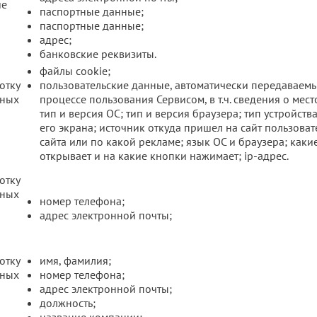
ие
паспортные данные;
паспортные данные;
адрес;
банковские реквизиты.
файлы cookie;
отку
пользовательские данные, автоматически передаваемы
нных
процессе пользования Сервисом, в т.ч. сведения о мес
тип и версия ОС; тип и версия браузера; тип устройст
его экрана; источник откуда пришел на сайт пользовате
сайта или по какой рекламе; язык ОС и браузера; каки
открывает и на какие кнопки нажимает; ip-адрес.
отку
нных
номер телефона;
адрес электронной почты;
отку
имя, фамилия;
нных
номер телефона;
адрес электронной почты;
должность;