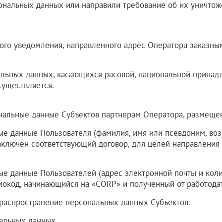
сональных данных или направили требование об их уничтож
ного уведомления, направленного адрес Оператора заказн
альных данных, касающихся расовой, национальной принадл
существляется.
сональные данные Субъектов партнерам Оператора, размещ
ые данные Пользователя (фамилия, имя или псевдоним, воз
 заключен соответствующий договор, для целей направлен
ые данные Пользователей (адрес электронной почты и кол
мокод, начинающийся на «CORP» и полученный от работодат
и распространение персональных данных Субъектов.
нальных данных