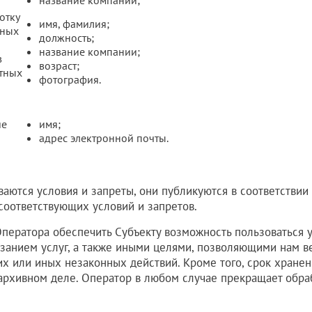
название компании;
отку
имя, фамилия;
нных
должность;
название компании;
в
возраст;
тных
фотография.
ие
имя;
адрес электронной почты.
ваются условия и запреты, они публикуются в соответствии
 соответствующих условий и запретов.
Оператора обеспечить Субъекту возможность пользоваться
казанием услуг, а также иными целями, позволяющими нам в
 или иных незаконных действий. Кроме того, срок хранени
архивном деле. Оператор в любом случае прекращает обра