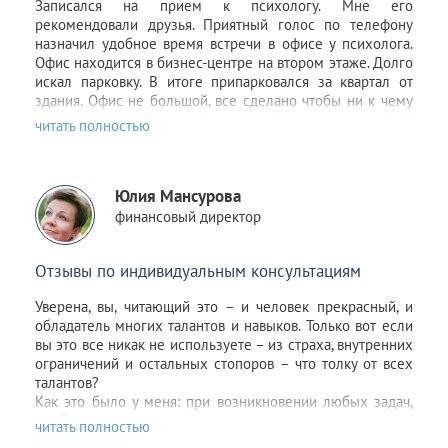
Записался на прием к психологу. Мне его
рекомендовали друзья. Приятный голос по телефону
назначил удобное время встречи в офисе у психолога.
Офис находится в бизнес-центре на втором этаже. Долго
искал парковку. В итоге припарковался за квартал от
здания. Офис не большой, все сделано чтобы ни к чему
не придраться. Прием был теплый, располагающий. Я
смог расслабиться, сконцентрироваться на своей
проблеме. Алиса Курамшина обаятельный и
внимательный человек, хороший психолог,
Юлия Мансурова
профессионал. Через неделю моя проблема решилась
сама собой. В итоге я приобрел книжку Алисы
финансовый директор
"Достигатор на халяву". Очень интересная и полезная
книга для тех, кто хочет расти и развиваться.
Отзывы по индивидуальным консультациям
Уверена, вы, читающий это – и человек прекрасный, и
обладатель многих талантов и навыков. Только вот если
вы это все никак не используете – из страха, внутренних
ограничений и остальных стопоров – что толку от всех
талантов?
Как это было у меня: при возникновении любых задач,
проблем (от малых до больших), я очень часто ходила по
кругу: страх-гнев-бессилие. Страшно было что «не