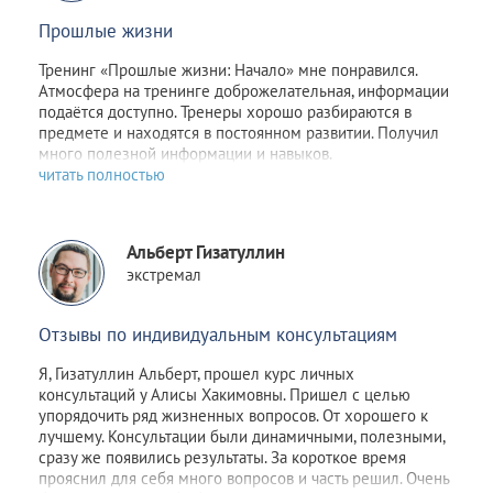
нашу местную действительность, чем тот же мастер-
Прошлые жизни
класс заезжего из далеких краев специалиста.
Тренинг
«Прошлые жизни: Начало»
мне понравился.
Несмотря на то, что я сам обладаю хорошими навыками
Атмосфера на тренинге доброжелательная, информации
продаж, я обнаружил, что в контексте продвижения
подаётся доступно. Тренеры хорошо разбираются в
психологических услуг у меня значительные пробелы, и
предмете и находятся в постоянном развитии. Получил
весь материал, который я прорабытывал всю неделю,
много полезной информации и навыков.
нужно основательно перерабатывать с учетом нового
полученного опыта. Скажу честно, я немного загрузился
и решил взять целый день для отдыха, чтобы моё мудрое
бессознательное ассимилировало новый опыт. Даже
самые невинные первые вычисления, которые
Альберт Гизатуллин
предложила сделать Алиса Хакимовна, о том, сколько
экстремал
мне нужно клиентов, заставили посмотреть по-новому на
ситуацию. А что касается мифологии и её преподнесения
- это вообще отдельная интересная тема, где
Отзывы по индивидуальным консультациям
действительно есть возможность развернуться
творческому процессу. И эта проработка действительно
Я, Гизатуллин Альберт, прошел курс личных
придаёт уверенность в своих силах, уверенность в том,
консультаций у Алисы Хакимовны. Пришел с целью
что тебе есть что сказать про себя, или написать, или
упорядочить ряд жизненных вопросов. От хорошего к
ответить на внезапно возникший каверзный вопрос.
лучшему. Консультации были динамичными, полезными,
сразу же появились результаты. За короткое время
Отмечу что основные важные аспекты мы
прояснил для себя много вопросов и часть решил. Очень