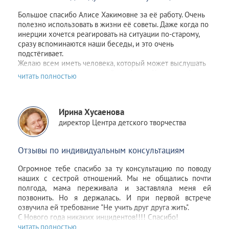
я и сама не заметила как стала снова видеть других
Большое спасибо Алисе Хакимовне за её работу. Очень
парней. Как открыла ранее заблокированные страницы.
полезно использовать в жизни её советы. Даже когда по
Как мне стало не совсем безразлично, но значительно
инерции хочется реагировать на ситуации по-старому,
легче. Как мне снова стало нравиться держать кого-то
сразу вспоминаются наши беседы, и это очень
за
руку. И как я начинаю влюбляться неожиданно для
подстёгивает.
себя:) Спасибо, это очень ценно!
Желаю всем иметь человека, который может выслушать
всё, а если такого нет, то пойти к Алисе Хакимовне!
Спустя 8 дней
.
Алиса, я пишу еще раз сказать спасибо)) В состоянии
транса, когда нужно было вспомнить моменты
Ирина Хусаенова
безусловного счастья, я увидела определенные
директор Центра детского творчества
картинки. Из разных лет своей жизни. Но у них было
немного общего. И уж совсем не было объекта моих
страданий. Тогда я поняла, что просто зациклилась на
Отзывы по индивидуальным консультациям
нём, в моей жизни были гораздо более лучшие времена
и люди. И, да, подсознание подсказало мне как и что
Огромное тебе спасибо за ту консультацию по поводу
делать, чтобы было хорошо))) Сегодня меня совсем
наших с сестрой отношений. Мы не общались почти
отпустило. И сегодня я, Фома неверующий, благодарю
полгода, мама переживала и заставляла меня ей
бога за то, что у меня есть и жизнь прекрасна ) и почти
позвонить. Но я держалась. И при первой встрече
решилась на активные действия )
озвучила ей требование "Не учить друг друга жить".
С Нового года никаких инцидентов!!!! Спасибо!