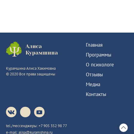
восторженно, и я так устроен, это будоражит во мне
творческую жилку. И знаю, что завтра эмоции поутихнут,
а выжимка знаний останется. Буду рекомендовать
знакомым. Благодарю за мастер-класс.
Главная
Программы
О психологе
Курамшина Алиса Хакимовна
Отзывы
© 2020 Все права защищены
Медиа
Контакты
tel./мессенджеры:
+7 905 352 98 77
e-mail:
alisa@kuramshina.ru