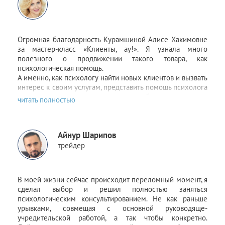
Огромная благодарность Курамшиной Алисе Хакимовне
за
мастер-класс «Клиенты, ау!»
. Я узнала много
полезного о продвижении такого товара, как
психологическая помощь.
А именно, как психологу найти новых клиентов и вызвать
интерес к своим услугам, представить помощь психолога
в выгодном свете и простыми способами дать знать о
себе на многочисленных рекламных площадках. Новой
информации было очень много, так всё не напишешь в
одном отзыве!
Айнур Шарипов
Интересно было познакомиться с приглашенными
Алисой Хакимовной гостями – предпринимателями, -
трейдер
послушать об их опыте построения собственного
бизнеса.
Получен большой позитивный настрой и желание делать
В моей жизни сейчас происходит переломный момент, я
свои дальнейшие шаги!
сделал выбор и решил полностью заняться
Спасибо!
психологическим консультированием. Не как раньше
урывками, совмещая с основной руководяще-
учредительской работой, а так чтобы конкретно.