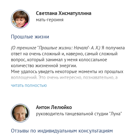
Светлана Хисматуллина
мать-героиня
Прошлые жизни
(О тренинге
"Прошлые жизни: Начало"
- А. Х.)
Я получила
ответ на очень сложный и, наверно, самый сложный
вопрос, который занимал у меня колоссальное
количество жизненной энергии.
Мне удалось увидеть некоторые моменты из прошлых
воплощений. Это очень интересно, познавательно, а
главное, полезно.
Спасибо большое ведущим Алисе и Роберту за ясное
объяснение, позитивный подход и доброе отношение!!!
Зовите ещё! :)
Антон Лелюйко
руководитель танцевальной студии "Луна"
Отзывы по индивидуальным консультациям