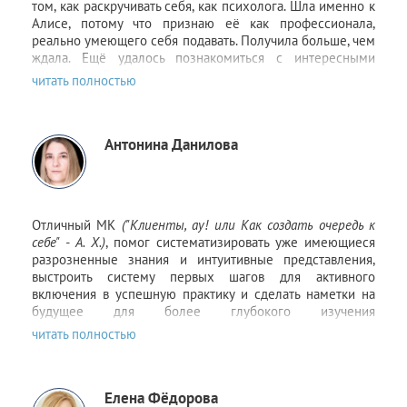
том, как раскручивать себя, как психолога. Шла именно к
семинар! Тренера и коуча Ильдара Зинурова!
Алисе, потому что признаю её как профессионала,
Руководителя уфимского филиала Самопознание.ру
реально умеющего себя подавать. Получила больше, чем
Розалию Мударисовну Салахутдинову! Бизнес-тренера,
ждала. Ещё удалось познакомиться с интересными
руководителя Бизнес клуба EF-GROUP Рустема
людьми этой сферы, встретиться со старыми знакомыми
Фаткуллина!
и зарядиться энергией и уверенностью, что всё
получится. Удивила щедрость подачи. Алиса, круто!
P.S. А ещё мне понравились шариковые ручки,
Повышай цену!!!
самоутилизирующиеся на 70% за счёт использованных
Антонина Данилова
биоматериалов целлюлозы и дерева!
Отличный МК
(
"Клиенты, ау! или Как создать очередь к
себе"
- А. Х.)
, помог систематизировать уже имеющиеся
разрозненные знания и интуитивные представления,
выстроить систему первых шагов для активного
включения в успешную практику и сделать наметки на
будущее для более глубокого изучения
заинтересовавших меня инструментов, осознать
неверные шаги, помог обрести более оптимистичное
видение процесса продвижения услуг и познакомил с
новыми для меня способами работы в этом
Елена Фёдорова
направлении. Спасибо.