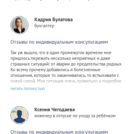
Кадрия Булатова
бухгалтер
Отзывы по индивидуальным консультациям
Так уж вышло, что в один промежуток времени мне
пришлось пер
ежить несколько неприятных и даже
страшных ситуаций: от аварии до предательства родных.
Ко всему прочему добавились и болезненные
отношения, которые то заканчивались, то вспыхивали с
новой силой. Моя ситуация очень правильно и подробно
была описана
здесь
. Надежда не пропадала,
невероятно
хотелось стабильности хотя бы в одном. Но
этому человеку уже было не до меня. Поняв, что
самостоятельно избавиться от зависимости я уже не в
Ксения Чегодаева
силах, обратилась к Алисе.
После консультаций в голове отложились рекомендации
инженер в отпуске по уходу за ребёнком
психолога, старалась следовать всем советам, но сердцу
не прикажешь: по-прежнему было очень больно видеть
Отзывы по индивидуальным консультациям
новые отношения прежде любимого человека. Но потом