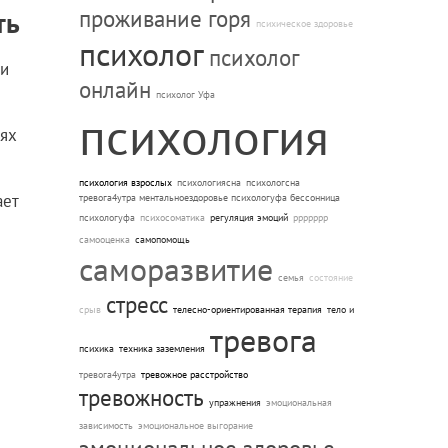
ть
проживание горя
психическое здоровье
психолог
психолог
ии
онлайн
психолог Уфа
психология
лях
психология взрослых
психологиясна
психологсна
ает
тревога4утра ментальноездоровье психологуфа бессонница
психологуфа
психосоматика
регуляция эмоций
ррррррр
самооценка
самопомощь
саморазвитие
семья
состояние
стресс
срыв
телесно-ориентированная терапия
тело и
тревога
психика
техника заземления
тревога4утра
тревожное расстройство
тревожность
упражнения
эмоциональная
зависимость
эмоциональное выгорание