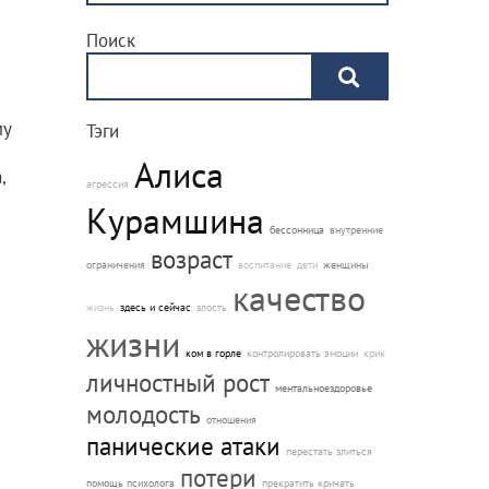
Поиск
му
Тэги
Алиса
,
агрессия
Курамшина
бессонница
внутренние
возраст
ограничения
воспитание
дети
женщины
качество
с
жизнь
здесь и сейчас
злость
жизни
ком в горле
контролировать эмоции
крик
я и
личностный рост
ментальноездоровье
молодость
отношения
панические атаки
перестать злиться
потери
помощь психолога
прекратить кричать