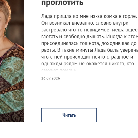
проглотить
Лада пришла ко мне из-за комка в горле.
Он возникал внезапно, словно внутри
застревало что-то невидимое, мешающее
глотать и свободно дышать. Иногда к это
присоединялась тошнота, доходившая до
рвоты. В такие минуты Лада была уверена
что с ней происходит нечто страшное и
однажды рядом не окажется никого, кто
сможет помочь.
26.07.2026
Врачи обследовали её, нашли проблемы 
желудком, назначили лечение. Какое-то
время становилось легче, но потом ком
возвращался, а вместе с ним возвращалс
страх.
Читать