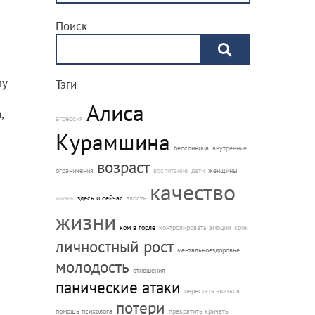
Поиск
му
Тэги
Алиса
,
агрессия
Курамшина
бессонница
внутренние
возраст
ограничения
воспитание
дети
женщины
качество
с
жизнь
здесь и сейчас
злость
жизни
ком в горле
контролировать эмоции
крик
я и
личностный рост
ментальноездоровье
молодость
отношения
панические атаки
перестать злиться
потери
помощь психолога
прекратить кричать