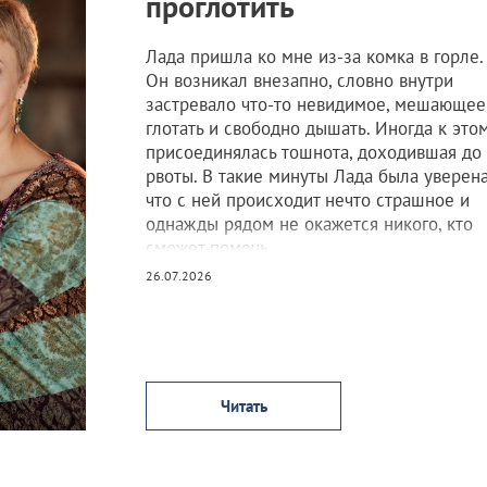
проглотить
Лада пришла ко мне из-за комка в горле.
Он возникал внезапно, словно внутри
застревало что-то невидимое, мешающее
глотать и свободно дышать. Иногда к это
присоединялась тошнота, доходившая до
рвоты. В такие минуты Лада была уверена
что с ней происходит нечто страшное и
однажды рядом не окажется никого, кто
сможет помочь.
26.07.2026
Врачи обследовали её, нашли проблемы 
желудком, назначили лечение. Какое-то
время становилось легче, но потом ком
возвращался, а вместе с ним возвращалс
страх.
Читать