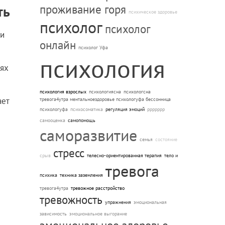
ть
проживание горя
психическое здоровье
психолог
психолог
ии
онлайн
психолог Уфа
психология
лях
психология взрослых
психологиясна
психологсна
ает
тревога4утра ментальноездоровье психологуфа бессонница
психологуфа
психосоматика
регуляция эмоций
ррррррр
самооценка
самопомощь
саморазвитие
семья
состояние
стресс
срыв
телесно-ориентированная терапия
тело и
тревога
психика
техника заземления
тревога4утра
тревожное расстройство
тревожность
упражнения
эмоциональная
зависимость
эмоциональное выгорание