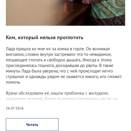
Ком, который нельзя проглотить
Лада пришла ко мне из-за комка в горле. Он возникал
внезапно, словно внутри застревало что-то невидимое,
мешающее глотать и свободно дышать. Иногда к этому
присоединялась тошнота, доходившая до рвоты. В такие
минуты Лада была уверена, что с ней происходит нечто
страшное и однажды рядом не окажется никого, кто сможет
помочь.
Врачи обследовали её, нашли проблемы с желудком,
назначили лечение. Какое-то время становилось легче, но
потом ком возвращался, а вместе с ним возвращался и страх.
26.07.2026
Читать