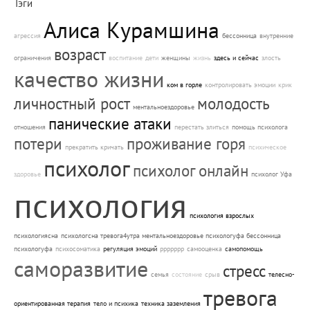
Тэги
Алиса Курамшина
агрессия
бессонница
внутренние
возраст
ограничения
воспитание
дети
женщины
жизнь
здесь и сейчас
злость
качество жизни
ком в горле
контролировать эмоции
крик
личностный рост
молодость
ментальноездоровье
панические атаки
отношения
перестать злиться
помощь психолога
потери
проживание горя
прекратить кричать
психическое
психолог
психолог онлайн
здоровье
психолог Уфа
психология
психология взрослых
психологиясна
психологсна тревога4утра ментальноездоровье психологуфа бессонница
психологуфа
психосоматика
регуляция эмоций
ррррррр
самооценка
самопомощь
саморазвитие
стресс
семья
состояние
срыв
телесно-
тревога
ориентированная терапия
тело и психика
техника заземления