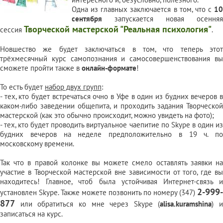
Одна из главных заключается в том, что с
10
сентября
запускается новая осенняя
Творческой мастерской "Реальная психология"
сессия
.
Новшество же будет заключаться в том, что теперь этот
трёхмесячный курс самопознания и самосовершенствования вы
сможете пройти также в
онлайн-формате
!
То есть будет
набор двух групп
:
- тех, кто будет встречаться очно в Уфе в один из будних вечеров в
каком-либо заведении общепита, и проходить задания Творческой
мастерской (как это обычно происходит, можно увидеть на
фото
);
- тех, кто будет проводить виртуальное чаепитие по Skype в один из
будних вечеров на неделе предположительно в 19 ч. по
московскому времени.
Так что в правой колонке вы можете смело оставлять заявки на
участие в Творческой мастерской вне зависимости от того, где вы
находитесь! Главное, чтоб была устойчивая Интернет-связь и
2-999-
установлен Skype. Также можете позвонить по номеру (347)
877
или обратиться ко мне через Skype (
alisa.kuramshina
) и
записаться на курс.