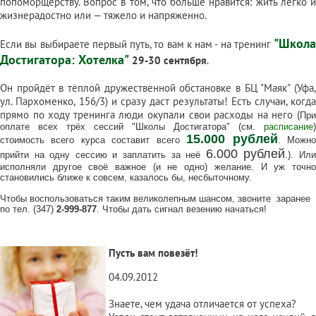
попоморщерству. Вопрос в том, что больше нравится: жить легко и
жизнерадостно или — тяжело и напряженно.
"Школа
Если вы выбираете первый путь, то вам к нам - на тренинг
Достигатора: Хотелка"
29-30 сентября
.
Он пройдёт в тёплой дружественной обстановке в БЦ "Маяк" (Уфа,
ул. Пархоменко, 156/3) и сразу даст результаты! Есть случаи, когда
прямо по ходу тренинга люди окупали свои расходы на него (
При
оплате всех трёх сессий "Школы Достигатора" (см.
расписание
)
15.000 рублей
стоимость всего курса составит всего
.
Можн
6.000 рублей
прийти на одну сессию и заплатить за неё
.). Ил
исполняли другое своё важное (и не одно) желание. И уж точно
становились ближе к совсем, казалось бы, несбыточному.
Чтобы воспользоваться таким великолепным шансом, звоните
заранее
по тел. (347)
2-999-877
. Чтобы дать сигнал везению начаться!
Пусть вам повезёт!
04.09.2012
Знаете, чем удача отличается от успеха?