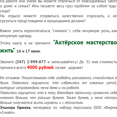
На работе или учёбе вы можете отвлечься от повседневных забот
о доме и семье? Или таскаете весь груз проблем за собой туда-
сюда?
На отдыхе можете оторваться, качественно отдохнуть, а не
грузиться предстоящими и прошедшими делами?
Важно уметь переключаться, "снимать" с себя ненужную роль, как
ненужную одежду.
"Актёрское мастерств
Этому научу я на тренинге
жить"
16 и 17 июня.
Звоните
(347) 2-999-877
и записывайтесь! До 31 мая стоимость
4000 рублей
тренинга всего
, позже - дороже!
Из
отзывов
:
Почувствовала себя свободно, раскованно, спокойствие 
душе. Появилось ощущение, что избавилась от кованых цепей,
которые сопровождали меня дома и на работе.
Появилось ощущение, что я могу, благодаря тренингу, проявить себя
намного больше, чем раньше думала. Также думаю, у меня теперь
больше получается жить играючи и с лёгкостью.
Эльмира Гареева
,
менеджер по набору персонала ООО «Фирм
«Смайл».