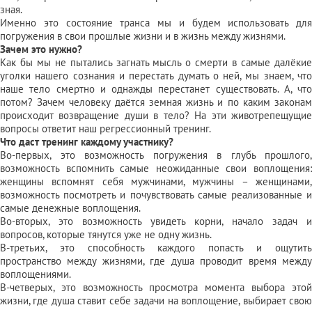
зная.
Именно это состояние транса мы и будем использовать для
погружения в свои прошлые жизни и в жизнь между жизнями.
Зачем это нужно?
Как бы мы не пытались загнать мысль о смерти в самые далёкие
уголки нашего сознания и перестать думать о ней, мы знаем, что
наше тело смертно и однажды перестанет существовать. А, что
потом? Зачем человеку даётся земная жизнь и по каким законам
происходит возвращение души в тело? На эти животрепещущие
вопросы ответит наш регрессионный тренинг.
Что даст тренинг каждому участнику?
Во-первых, это возможность погружения в глубь прошлого,
возможность вспомнить самые неожиданные свои воплощения:
женщины вспомнят себя мужчинами, мужчины – женщинами,
возможность посмотреть и почувствовать самые реализованные и
самые денежные воплощения.
Во-вторых, это возможность увидеть корни, начало задач и
вопросов, которые тянутся уже не одну жизнь.
В-третьих, это способность каждого попасть и ощутить
пространство между жизнями, где душа проводит время между
воплощениями.
В-четверых, это возможность просмотра момента выбора этой
жизни, где душа ставит себе задачи на воплощение, выбирает свою