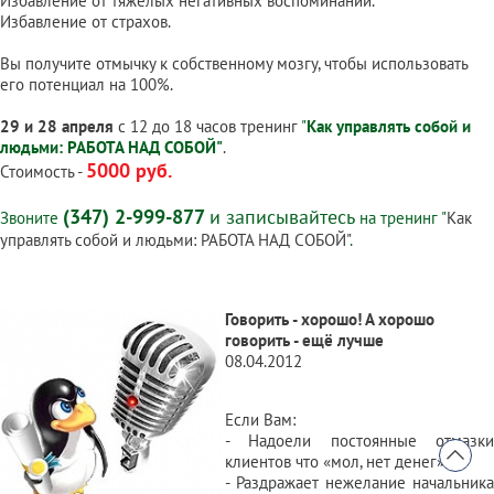
Избавление от тяжелых негативных воспоминаний.
Избавление от страхов.
Вы получите отмычку к собственному мозгу, чтобы использовать
его потенциал на 100%.
29 и 28 апреля
с 12 до 18 часов тренинг
"
Как управлять собой и
людьми: РАБОТА НАД СОБОЙ"
.
5000 руб.
Стоимость -
(347) 2-999-877
и записывайтесь
Звоните
на тренинг "
Как
управлять собой и людьми: РАБОТА НАД СОБОЙ"
.
Говорить - хорошо! А хорошо
говорить - ещё лучше
08.04.2012
Если Вам:
- Надоели постоянные отмазки
клиентов что «мол, нет денег».
- Раздражает нежелание начальника