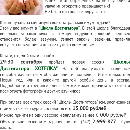
Успех стоит затраченных на него усилий, а
удача многократно превышает их!
Не было ни гроша, и вдруг алтын.
Как получать на минимум своих затрат максимум отдачи?
Этому вас научат в
"Школе Достигатора"
. В этой школе благодар
весёлым упражнениям и юмору ведущего любой человек
становится более везучим. Узнаёт законы везения, правила
везучего поведения и лёгкие пути к своим целям.
Кстати, с целей мы и начнём.
29-30 сентября
"Школ
пройдёт первая сессия
Достигатора: ХОТЕЛКА"
. На ней вы узнаете различны
способы желать так чтобы желания исполнялись. И не только под
Новый год или в какой-то другой особый день, а всегда.
Подробности о тренинге
здесь
. Там же можно прочитать отзывы 
посмотреть фотографии других взунчиков.
При оплате всех трёх сессий "Школы Достигатора" (см.
расписание
)
15 000 рублей
стоимость всего курса составит всего
.
6 000 рублей
Можно прийти на одну сессию и заплатить за неё
.
2-999-877
Обязательно позвоните заранее по тел. (347)
- буду
ждать.