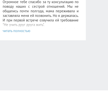
Огромное тебе спасибо за ту консультацию по
поводу наших с сестрой отношений. Мы не
общались почти полгода, мама переживала и
заставляла меня ей позвонить. Но я держалась.
И при первой встрече озвучила ей требование
"Не учить друг друга жить".
С Нового года никаких инцидентов!!!! Спасибо!