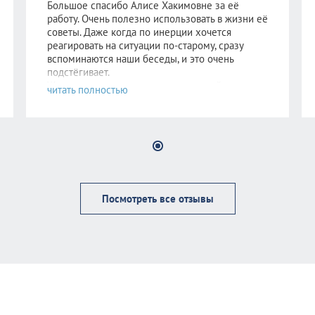
Большое спасибо Алисе Хакимовне за её
работу. Очень полезно использовать в жизни её
советы. Даже когда по инерции хочется
реагировать на ситуации по-старому, сразу
вспоминаются наши беседы, и это очень
подстёгивает.
Желаю всем иметь человека, который может
выслушать всё, а если такого нет, то пойти к
Алисе Хакимовне!
Посмотреть все отзывы