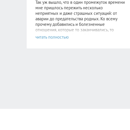
Так уж вышло, что в один промежуток времени
мне пришлось пер
ежить несколько
неприятных и даже страшных ситуаций: от
аварии до предательства родных. Ко всему
прочему добавились и болезненные
отношения, которые то заканчивались, то
вспыхивали с новой силой. Моя ситуация очень
правильно и подробно была описана
здесь
.
Надежда не пропадала, невероятно
хотелось
стабильности хотя бы в одном. Но этому
человеку уже было не до меня. Поняв, что
самостоятельно избавиться от зависимости я
уже не в силах, обратилась к Алисе.
После консультаций в голове отложились
рекомендации психолога, старалась следовать
всем советам, но сердцу не прикажешь: по-
прежнему было очень больно видеть новые
отношения прежде любимого человека. Но
потом я и сама не заметила как стала снова
видеть других парней. Как открыла ранее
заблокированные страницы. Как мне стало не
совсем безразлично, но значительно легче. Как
мне снова стало нравиться держать кого-то
за
руку. И как я начинаю влюбляться