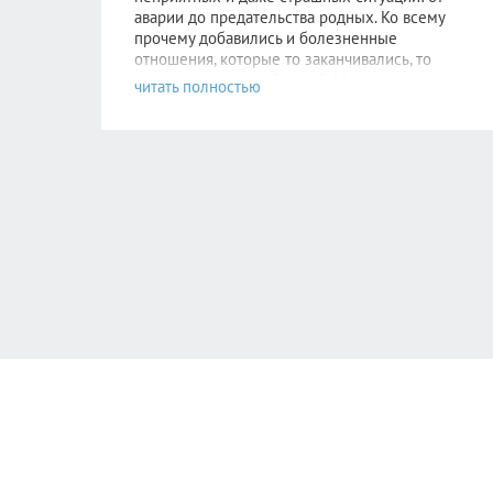
аварии до предательства родных. Ко всему
прочему добавились и болезненные
отношения, которые то заканчивались, то
вспыхивали с новой силой. Моя ситуация очень
правильно и подробно была описана
здесь
.
Надежда не пропадала, невероятно
хотелось
стабильности хотя бы в одном. Но этому
человеку уже было не до меня. Поняв, что
самостоятельно избавиться от зависимости я
уже не в силах, обратилась к Алисе.
После консультаций в голове отложились
рекомендации психолога, старалась следовать
всем советам, но сердцу не прикажешь: по-
прежнему было очень больно видеть новые
отношения прежде любимого человека. Но
потом я и сама не заметила как стала снова
видеть других парней. Как открыла ранее
заблокированные страницы. Как мне стало не
совсем безразлично, но значительно легче. Как
мне снова стало нравиться держать кого-то
за
руку. И как я начинаю влюбляться
неожиданно для себя:) Спасибо, это очень
ценно!