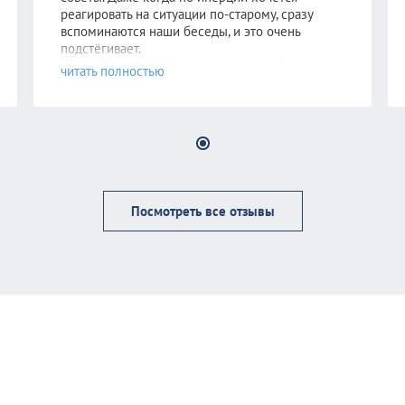
реагировать на ситуации по-старому, сразу
вспоминаются наши беседы, и это очень
подстёгивает.
Желаю всем иметь человека, который может
выслушать всё, а если такого нет, то пойти к
Алисе Хакимовне!
Посмотреть все отзывы