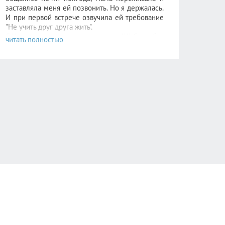
заставляла меня ей позвонить. Но я держалась.
И при первой встрече озвучила ей требование
"Не учить друг друга жить".
С Нового года никаких инцидентов!!!! Спасибо!