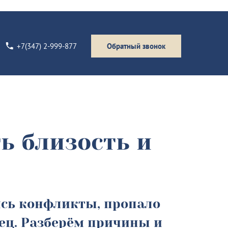
+7(347) 2-999-877
Обратный звонок
ь близость и
сь конфликты, пропало
нец. Разберём причины и