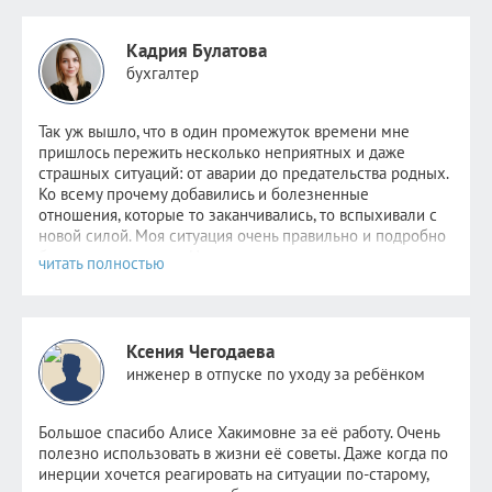
Кадрия Булатова
бухгалтер
Так уж вышло, что в один промежуток времени мне
пришлось пер
ежить несколько неприятных и даже
страшных ситуаций: от аварии до предательства родных.
Ко всему прочему добавились и болезненные
отношения, которые то заканчивались, то вспыхивали с
новой силой. Моя ситуация очень правильно и подробно
была описана
здесь
. Надежда не пропадала,
невероятно
хотелось стабильности хотя бы в одном. Но
этому человеку уже было не до меня. Поняв, что
самостоятельно избавиться от зависимости я уже не в
силах, обратилась к Алисе.
Ксения Чегодаева
После консультаций в голове отложились рекомендации
инженер в отпуске по уходу за ребёнком
психолога, старалась следовать всем советам, но сердцу
не прикажешь: по-прежнему было очень больно видеть
новые отношения прежде любимого человека. Но потом
Большое спасибо Алисе Хакимовне за её работу. Очень
я и сама не заметила как стала снова видеть других
полезно использовать в жизни её советы. Даже когда по
парней. Как открыла ранее заблокированные страницы.
инерции хочется реагировать на ситуации по-старому,
Как мне стало не совсем безразлично, но значительно