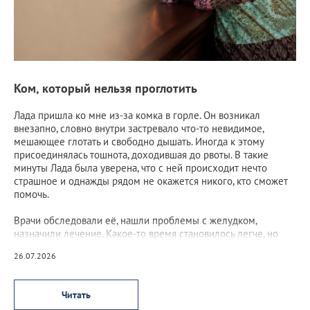
Ком, который нельзя проглотить
Лада пришла ко мне из-за комка в горле. Он возникал
внезапно, словно внутри застревало что-то невидимое,
мешающее глотать и свободно дышать. Иногда к этому
присоединялась тошнота, доходившая до рвоты. В такие
минуты Лада была уверена, что с ней происходит нечто
страшное и однажды рядом не окажется никого, кто сможет
помочь.
Врачи обследовали её, нашли проблемы с желудком,
назначили лечение. Какое-то время становилось легче, но
потом ком возвращался, а вместе с ним возвращался и страх.
26.07.2026
Читать