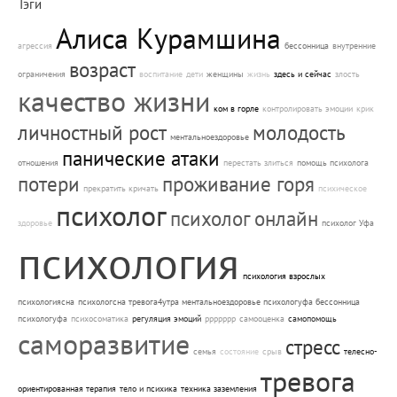
Тэги
Алиса Курамшина
агрессия
бессонница
внутренние
возраст
ограничения
воспитание
дети
женщины
жизнь
здесь и сейчас
злость
качество жизни
ком в горле
контролировать эмоции
крик
личностный рост
молодость
ментальноездоровье
панические атаки
отношения
перестать злиться
помощь психолога
потери
проживание горя
прекратить кричать
психическое
психолог
психолог онлайн
здоровье
психолог Уфа
психология
психология взрослых
психологиясна
психологсна тревога4утра ментальноездоровье психологуфа бессонница
психологуфа
психосоматика
регуляция эмоций
ррррррр
самооценка
самопомощь
саморазвитие
стресс
семья
состояние
срыв
телесно-
тревога
ориентированная терапия
тело и психика
техника заземления