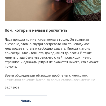
Ком, который нельзя проглотить
Лада пришла ко мне из-за комка в горле. Он возникал
внезапно, словно внутри застревало что-то невидимое,
мешающее глотать и свободно дышать. Иногда к этому
присоединялась тошнота, доходившая до рвоты. В такие
минуты Лада была уверена, что с ней происходит нечто
страшное и однажды рядом не окажется никого, кто сможет
помочь.
Врачи обследовали её, нашли проблемы с желудком,
назначили лечение. Какое-то время становилось легче, но
потом ком возвращался, а вместе с ним возвращался и страх.
26.07.2026
Читать