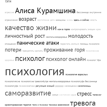
Тэги
Алиса Курамшина
агрессия
бессонница
внутренние
возраст
ограничения
воспитание
дети
женщины
жизнь
здесь и сейчас
злость
качество жизни
ком в горле
контролировать эмоции
крик
личностный рост
молодость
ментальноездоровье
панические атаки
отношения
перестать злиться
помощь психолога
потери
проживание горя
прекратить кричать
психическое
психолог
психолог онлайн
здоровье
психолог Уфа
психология
психология взрослых
психологиясна
психологсна тревога4утра ментальноездоровье психологуфа бессонница
психологуфа
психосоматика
регуляция эмоций
ррррррр
самооценка
самопомощь
саморазвитие
стресс
семья
состояние
срыв
телесно-
тревога
ориентированная терапия
тело и психика
техника заземления