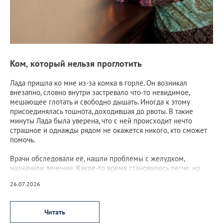
Ком, который нельзя проглотить
Лада пришла ко мне из-за комка в горле. Он возникал
внезапно, словно внутри застревало что-то невидимое,
мешающее глотать и свободно дышать. Иногда к этому
присоединялась тошнота, доходившая до рвоты. В такие
минуты Лада была уверена, что с ней происходит нечто
страшное и однажды рядом не окажется никого, кто сможет
помочь.
Врачи обследовали её, нашли проблемы с желудком,
назначили лечение. Какое-то время становилось легче, но
потом ком возвращался, а вместе с ним возвращался и страх.
26.07.2026
Читать