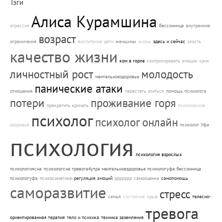
Тэги
Алиса Курамшина
агрессия
бессонница
внутренние
возраст
ограничения
воспитание
дети
женщины
жизнь
здесь и сейчас
злость
качество жизни
ком в горле
контролировать эмоции
крик
личностный рост
молодость
ментальноездоровье
панические атаки
отношения
перестать злиться
помощь психолога
потери
проживание горя
прекратить кричать
психическое
психолог
психолог онлайн
здоровье
психолог Уфа
психология
психология взрослых
психологиясна
психологсна тревога4утра ментальноездоровье психологуфа бессонница
психологуфа
психосоматика
регуляция эмоций
ррррррр
самооценка
самопомощь
саморазвитие
стресс
семья
состояние
срыв
телесно-
тревога
ориентированная терапия
тело и психика
техника заземления