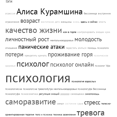
Тэги
Алиса Курамшина
агрессия
бессонница
внутренние
возраст
ограничения
воспитание
дети
женщины
жизнь
здесь и сейчас
злость
качество жизни
ком в горле
контролировать эмоции
крик
личностный рост
молодость
ментальноездоровье
панические атаки
отношения
перестать злиться
помощь психолога
потери
проживание горя
прекратить кричать
психическое
психолог
психолог онлайн
здоровье
психолог Уфа
психология
психология взрослых
психологиясна
психологсна тревога4утра ментальноездоровье психологуфа бессонница
психологуфа
психосоматика
регуляция эмоций
ррррррр
самооценка
самопомощь
саморазвитие
стресс
семья
состояние
срыв
телесно-
тревога
ориентированная терапия
тело и психика
техника заземления