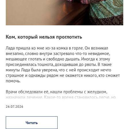
Ком, который нельзя проглотить
Лада пришла ко мне из-за комка в горле. Он возникал
внезапно, словно внутри застревало что-то невидимое,
мешающее глотать и свободно дышать. Иногда к этому
присоединялась тошнота, доходившая до рвоты. В такие
минуты Лада была уверена, что с ней происходит нечто
страшное и однажды рядом не окажется никого, кто сможет
помочь.
Врачи обследовали её, нашли проблемы с желудком,
назначили лечение. Какое-то время становилось легче, но
потом ком возвращался, а вместе с ним возвращался и страх.
26.07.2026
Читать