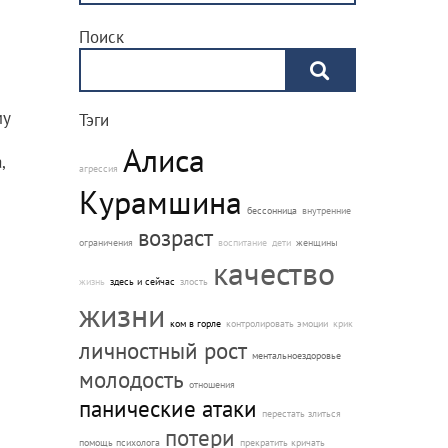
Поиск
му
Тэги
Алиса
,
агрессия
Курамшина
бессонница
внутренние
возраст
ограничения
воспитание
дети
женщины
качество
с
жизнь
здесь и сейчас
злость
жизни
ком в горле
контролировать эмоции
крик
я и
личностный рост
ментальноездоровье
молодость
отношения
панические атаки
перестать злиться
потери
помощь психолога
прекратить кричать