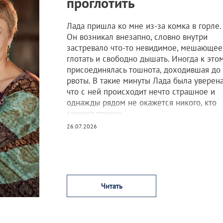
проглотить
Лада пришла ко мне из-за комка в горле.
Он возникал внезапно, словно внутри
застревало что-то невидимое, мешающее
глотать и свободно дышать. Иногда к это
присоединялась тошнота, доходившая до
рвоты. В такие минуты Лада была уверена
что с ней происходит нечто страшное и
однажды рядом не окажется никого, кто
сможет помочь.
26.07.2026
Врачи обследовали её, нашли проблемы 
желудком, назначили лечение. Какое-то
время становилось легче, но потом ком
возвращался, а вместе с ним возвращалс
страх.
Читать