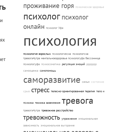
ть
проживание горя
психическое здоровье
психолог
психолог
ии
онлайн
психолог Уфа
психология
лях
психология взрослых
психологиясна
психологсна
ает
тревога4утра ментальноездоровье психологуфа бессонница
психологуфа
психосоматика
регуляция эмоций
ррррррр
самооценка
самопомощь
саморазвитие
семья
состояние
стресс
срыв
телесно-ориентированная терапия
тело и
тревога
психика
техника заземления
тревога4утра
тревожное расстройство
тревожность
упражнения
эмоциональная
зависимость
эмоциональное выгорание