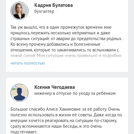
Кадрия Булатова
бухгалтер
Так уж вышло, что в один промежуток времени мне
пришлось пер
ежить несколько неприятных и даже
страшных ситуаций: от аварии до предательства родных.
Ко всему прочему добавились и болезненные
отношения, которые то заканчивались, то вспыхивали с
новой силой. Моя ситуация очень правильно и подробно
была описана
здесь
. Надежда не пропадала,
невероятно
хотелось стабильности хотя бы в одном. Но
этому человеку уже было не до меня. Поняв, что
самостоятельно избавиться от зависимости я уже не в
силах, обратилась к Алисе.
Ксения Чегодаева
После консультаций в голове отложились рекомендации
инженер в отпуске по уходу за ребёнком
психолога, старалась следовать всем советам, но сердцу
не прикажешь: по-прежнему было очень больно видеть
новые отношения прежде любимого человека. Но потом
Большое спасибо Алисе Хакимовне за её работу. Очень
я и сама не заметила как стала снова видеть других
полезно использовать в жизни её советы. Даже когда по
парней. Как открыла ранее заблокированные страницы.
инерции хочется реагировать на ситуации по-старому,
Как мне стало не совсем безразлично, но значительно
сразу вспоминаются наши беседы, и это очень
легче. Как мне снова стало нравиться держать кого-то
подстёгивает.