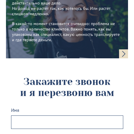
действительно ваше дело.
Но доход не растёт так, как хотелось бы. Или растёт
слишком медленно.
В какой-то момент становится очевидно: проблема не
только в количестве клиентов. Важно понять, как вы
упакованы как специалист, какую ценность транслируете
и где теряете деньги.
Закажите звонок
и я перезвоню вам
Имя