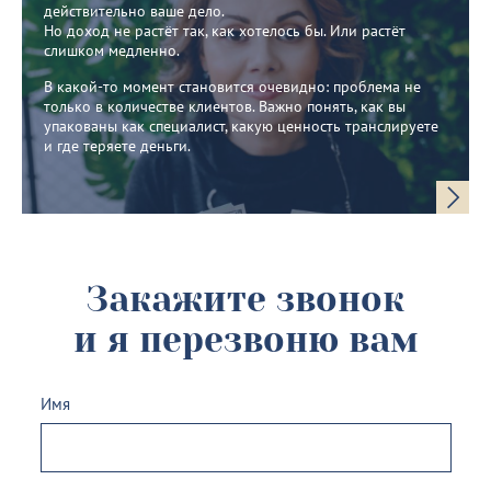
действительно ваше дело.
Но доход не растёт так, как хотелось бы. Или растёт
слишком медленно.
В какой-то момент становится очевидно: проблема не
только в количестве клиентов. Важно понять, как вы
упакованы как специалист, какую ценность транслируете
и где теряете деньги.
Закажите звонок
и я перезвоню вам
Имя