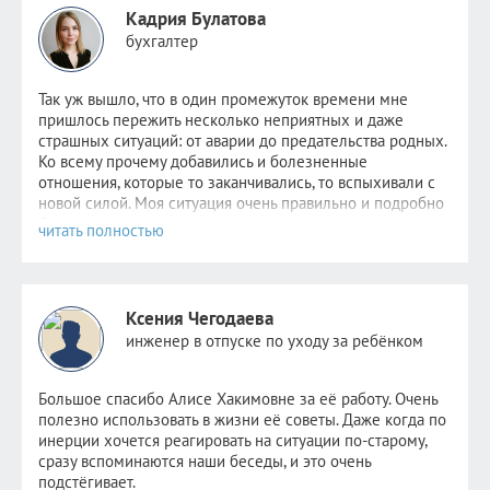
Кадрия Булатова
бухгалтер
Так уж вышло, что в один промежуток времени мне
пришлось пер
ежить несколько неприятных и даже
страшных ситуаций: от аварии до предательства родных.
Ко всему прочему добавились и болезненные
отношения, которые то заканчивались, то вспыхивали с
новой силой. Моя ситуация очень правильно и подробно
была описана
здесь
. Надежда не пропадала,
невероятно
хотелось стабильности хотя бы в одном. Но
этому человеку уже было не до меня. Поняв, что
самостоятельно избавиться от зависимости я уже не в
силах, обратилась к Алисе.
Ксения Чегодаева
После консультаций в голове отложились рекомендации
инженер в отпуске по уходу за ребёнком
психолога, старалась следовать всем советам, но сердцу
не прикажешь: по-прежнему было очень больно видеть
новые отношения прежде любимого человека. Но потом
Большое спасибо Алисе Хакимовне за её работу. Очень
я и сама не заметила как стала снова видеть других
полезно использовать в жизни её советы. Даже когда по
парней. Как открыла ранее заблокированные страницы.
инерции хочется реагировать на ситуации по-старому,
Как мне стало не совсем безразлично, но значительно
сразу вспоминаются наши беседы, и это очень
легче. Как мне снова стало нравиться держать кого-то
подстёгивает.