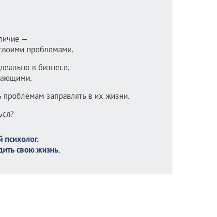
личие —
 своими проблемами.
идеально в бизнесе,
жающими.
ь проблемам заправлять в их жизни.
ься?
 психолог.
дить свою жизнь.