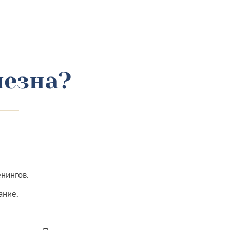
лезна?
нингов.
ание.