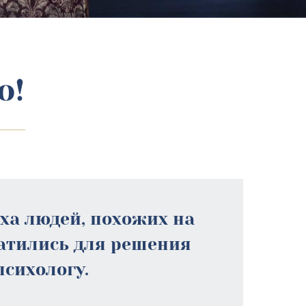
о!
еха людей, похожих на
ратились для решения
психологу.