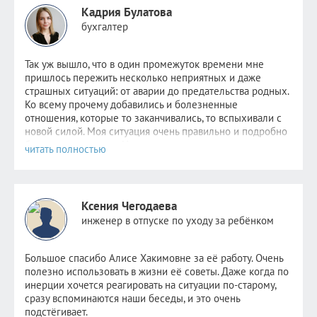
Кадрия Булатова
бухгалтер
Так уж вышло, что в один промежуток времени мне
пришлось пер
ежить несколько неприятных и даже
страшных ситуаций: от аварии до предательства родных.
Ко всему прочему добавились и болезненные
отношения, которые то заканчивались, то вспыхивали с
новой силой. Моя ситуация очень правильно и подробно
была описана
здесь
. Надежда не пропадала,
невероятно
хотелось стабильности хотя бы в одном. Но
этому человеку уже было не до меня. Поняв, что
самостоятельно избавиться от зависимости я уже не в
силах, обратилась к Алисе.
Ксения Чегодаева
После консультаций в голове отложились рекомендации
инженер в отпуске по уходу за ребёнком
психолога, старалась следовать всем советам, но сердцу
не прикажешь: по-прежнему было очень больно видеть
новые отношения прежде любимого человека. Но потом
Большое спасибо Алисе Хакимовне за её работу. Очень
я и сама не заметила как стала снова видеть других
полезно использовать в жизни её советы. Даже когда по
парней. Как открыла ранее заблокированные страницы.
инерции хочется реагировать на ситуации по-старому,
Как мне стало не совсем безразлично, но значительно
сразу вспоминаются наши беседы, и это очень
легче. Как мне снова стало нравиться держать кого-то
подстёгивает.