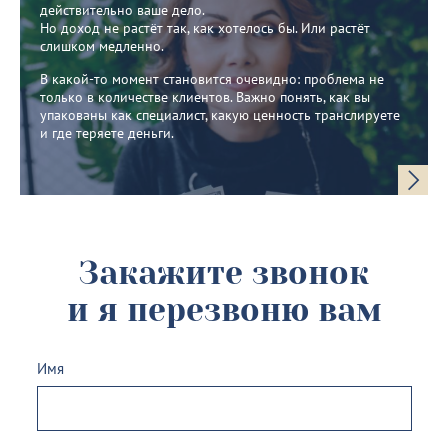
действительно ваше дело.
Но доход не растёт так, как хотелось бы. Или растёт
слишком медленно.
В какой-то момент становится очевидно: проблема не
только в количестве клиентов. Важно понять, как вы
упакованы как специалист, какую ценность транслируете
и где теряете деньги.
Закажите звонок
и я перезвоню вам
Имя