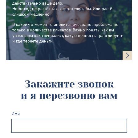
действительно ваше дело.
Но доход не растёт так, как хотелось бы. Или растёт
слишком медленно.
В какой-то момент становится очевидно: проблема не
только в количестве клиентов. Важно понять, как вы
упакованы как специалист, какую ценность транслируете
и где теряете деньги.
Закажите звонок
и я перезвоню вам
Имя