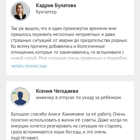
Кадрия Булатова
бухгалтер
Так уж вышло, что в один промежуток времени мне
пришлось пер
ежить несколько неприятных и даже
страшных ситуаций: от аварии до предательства родных.
Ко всему прочему добавились и болезненные
отношения, которые то заканчивались, то вспыхивали с
новой силой. Моя ситуация очень правильно и подробно
была описана
здесь
. Надежда не пропадала,
невероятно
хотелось стабильности хотя бы в одном. Но
этому человеку уже было не до меня. Поняв, что
самостоятельно избавиться от зависимости я уже не в
силах, обратилась к Алисе.
Ксения Чегодаева
После консультаций в голове отложились рекомендации
инженер в отпуске по уходу за ребёнком
психолога, старалась следовать всем советам, но сердцу
не прикажешь: по-прежнему было очень больно видеть
новые отношения прежде любимого человека. Но потом
Большое спасибо Алисе Хакимовне за её работу. Очень
я и сама не заметила как стала снова видеть других
полезно использовать в жизни её советы. Даже когда по
парней. Как открыла ранее заблокированные страницы.
инерции хочется реагировать на ситуации по-старому,
Как мне стало не совсем безразлично, но значительно
сразу вспоминаются наши беседы, и это очень
легче. Как мне снова стало нравиться держать кого-то
подстёгивает.