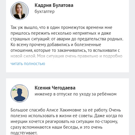
Кадрия Булатова
бухгалтер
Так уж вышло, что в один промежуток времени мне
пришлось пер
ежить несколько неприятных и даже
страшных ситуаций: от аварии до предательства родных.
Ко всему прочему добавились и болезненные
отношения, которые то заканчивались, то вспыхивали с
новой силой. Моя ситуация очень правильно и подробно
была описана
здесь
. Надежда не пропадала,
невероятно
хотелось стабильности хотя бы в одном. Но
этому человеку уже было не до меня. Поняв, что
самостоятельно избавиться от зависимости я уже не в
силах, обратилась к Алисе.
Ксения Чегодаева
После консультаций в голове отложились рекомендации
инженер в отпуске по уходу за ребёнком
психолога, старалась следовать всем советам, но сердцу
не прикажешь: по-прежнему было очень больно видеть
новые отношения прежде любимого человека. Но потом
Большое спасибо Алисе Хакимовне за её работу. Очень
я и сама не заметила как стала снова видеть других
полезно использовать в жизни её советы. Даже когда по
парней. Как открыла ранее заблокированные страницы.
инерции хочется реагировать на ситуации по-старому,
Как мне стало не совсем безразлично, но значительно
сразу вспоминаются наши беседы, и это очень
легче. Как мне снова стало нравиться держать кого-то
подстёгивает.