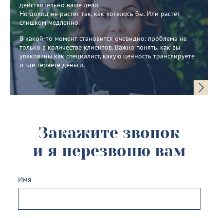
действительно ваше дело.
Но доход не растёт так, как хотелось бы. Или растёт
слишком медленно.
В какой-то момент становится очевидно: проблема не
только в количестве клиентов. Важно понять, как вы
упакованы как специалист, какую ценность транслируете
и где теряете деньги.
Закажите звонок
и я перезвоню вам
Имя