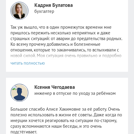
Кадрия Булатова
бухгалтер
Так уж вышло, что в один промежуток времени мне
пришлось пер
ежить несколько неприятных и даже
страшных ситуаций: от аварии до предательства родных.
Ко всему прочему добавились и болезненные
отношения, которые то заканчивались, то вспыхивали с
новой силой. Моя ситуация очень правильно и подробно
была описана
здесь
. Надежда не пропадала,
невероятно
хотелось стабильности хотя бы в одном. Но
этому человеку уже было не до меня. Поняв, что
самостоятельно избавиться от зависимости я уже не в
силах, обратилась к Алисе.
Ксения Чегодаева
После консультаций в голове отложились рекомендации
инженер в отпуске по уходу за ребёнком
психолога, старалась следовать всем советам, но сердцу
не прикажешь: по-прежнему было очень больно видеть
новые отношения прежде любимого человека. Но потом
Большое спасибо Алисе Хакимовне за её работу. Очень
я и сама не заметила как стала снова видеть других
полезно использовать в жизни её советы. Даже когда по
парней. Как открыла ранее заблокированные страницы.
инерции хочется реагировать на ситуации по-старому,
Как мне стало не совсем безразлично, но значительно
сразу вспоминаются наши беседы, и это очень
легче. Как мне снова стало нравиться держать кого-то
подстёгивает.