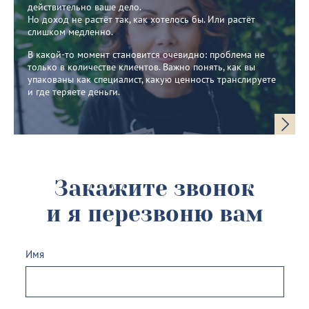
действительно ваше дело.
Но доход не растёт так, как хотелось бы. Или растёт
слишком медленно.
В какой-то момент становится очевидно: проблема не
только в количестве клиентов. Важно понять, как вы
упакованы как специалист, какую ценность транслируете
и где теряете деньги.
Закажите звонок
и я перезвоню вам
Имя