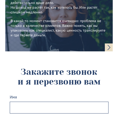
действительно ваше дело.
Но доход не растёт так, как хотелось бы. Или растёт
слишком медленно.
В какой-то момент становится очевидно: проблема не
только в количестве клиентов. Важно понять, как вы
упакованы как специалист, какую ценность транслируете
и где теряете деньги.
Закажите звонок
и я перезвоню вам
Имя