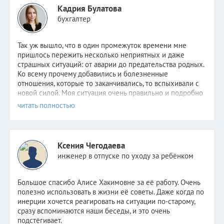
Кадрия Булатова
бухгалтер
Так уж вышло, что в один промежуток времени мне
пришлось пер
ежить несколько неприятных и даже
страшных ситуаций: от аварии до предательства родных.
Ко всему прочему добавились и болезненные
отношения, которые то заканчивались, то вспыхивали с
новой силой. Моя ситуация очень правильно и подробно
была описана
здесь
. Надежда не пропадала,
невероятно
хотелось стабильности хотя бы в одном. Но
этому человеку уже было не до меня. Поняв, что
самостоятельно избавиться от зависимости я уже не в
силах, обратилась к Алисе.
Ксения Чегодаева
После консультаций в голове отложились рекомендации
инженер в отпуске по уходу за ребёнком
психолога, старалась следовать всем советам, но сердцу
не прикажешь: по-прежнему было очень больно видеть
новые отношения прежде любимого человека. Но потом
Большое спасибо Алисе Хакимовне за её работу. Очень
я и сама не заметила как стала снова видеть других
полезно использовать в жизни её советы. Даже когда по
парней. Как открыла ранее заблокированные страницы.
инерции хочется реагировать на ситуации по-старому,
Как мне стало не совсем безразлично, но значительно
сразу вспоминаются наши беседы, и это очень
легче. Как мне снова стало нравиться держать кого-то
подстёгивает.