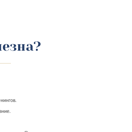
лезна?
нингов.
ание.