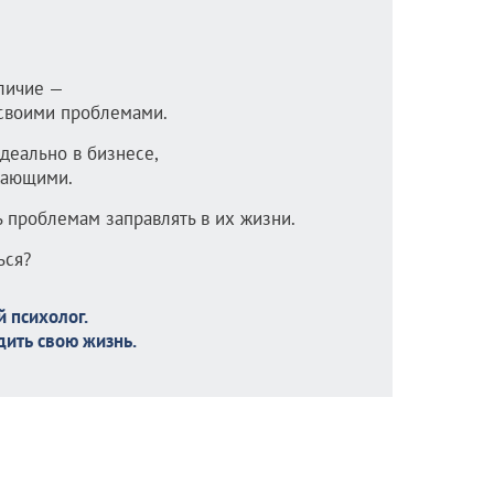
личие —
 своими проблемами.
идеально в бизнесе,
жающими.
ь проблемам заправлять в их жизни.
ься?
 психолог.
дить свою жизнь.