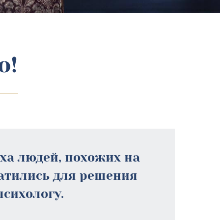
о!
еха людей, похожих на
ратились для решения
психологу.