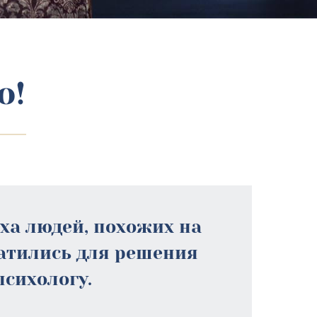
о!
еха людей, похожих на
ратились для решения
психологу.