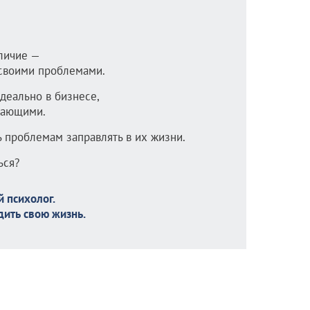
личие —
 своими проблемами.
идеально в бизнесе,
жающими.
ь проблемам заправлять в их жизни.
ься?
 психолог.
дить свою жизнь.