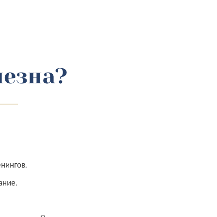
лезна?
нингов.
ание.