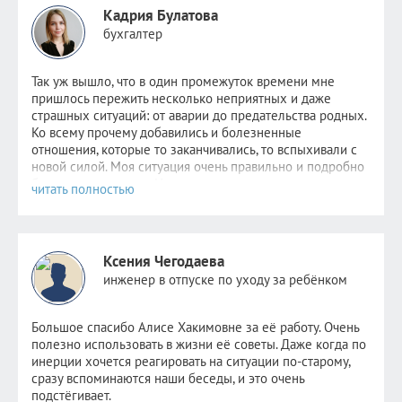
Кадрия Булатова
бухгалтер
Так уж вышло, что в один промежуток времени мне
пришлось пер
ежить несколько неприятных и даже
страшных ситуаций: от аварии до предательства родных.
Ко всему прочему добавились и болезненные
отношения, которые то заканчивались, то вспыхивали с
новой силой. Моя ситуация очень правильно и подробно
была описана
здесь
. Надежда не пропадала,
невероятно
хотелось стабильности хотя бы в одном. Но
этому человеку уже было не до меня. Поняв, что
самостоятельно избавиться от зависимости я уже не в
силах, обратилась к Алисе.
Ксения Чегодаева
После консультаций в голове отложились рекомендации
инженер в отпуске по уходу за ребёнком
психолога, старалась следовать всем советам, но сердцу
не прикажешь: по-прежнему было очень больно видеть
новые отношения прежде любимого человека. Но потом
Большое спасибо Алисе Хакимовне за её работу. Очень
я и сама не заметила как стала снова видеть других
полезно использовать в жизни её советы. Даже когда по
парней. Как открыла ранее заблокированные страницы.
инерции хочется реагировать на ситуации по-старому,
Как мне стало не совсем безразлично, но значительно
сразу вспоминаются наши беседы, и это очень
легче. Как мне снова стало нравиться держать кого-то
подстёгивает.