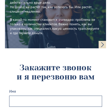
действительно ваше дело.
Но доход не растёт так, как хотелось бы. Или растёт
слишком медленно.
В какой-то момент становится очевидно: проблема не
только в количестве клиентов. Важно понять, как вы
упакованы как специалист, какую ценность транслируете
и где теряете деньги.
Закажите звонок
и я перезвоню вам
Имя