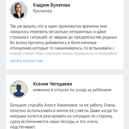
Кадрия Булатова
бухгалтер
Так уж вышло, что в один промежуток времени мне
пришлось пер
ежить несколько неприятных и даже
страшных ситуаций: от аварии до предательства родных.
Ко всему прочему добавились и болезненные
отношения, которые то заканчивались, то вспыхивали с
новой силой. Моя ситуация очень правильно и подробно
была описана
здесь
. Надежда не пропадала,
невероятно
хотелось стабильности хотя бы в одном. Но
этому человеку уже было не до меня. Поняв, что
самостоятельно избавиться от зависимости я уже не в
силах, обратилась к Алисе.
Ксения Чегодаева
После консультаций в голове отложились рекомендации
инженер в отпуске по уходу за ребёнком
психолога, старалась следовать всем советам, но сердцу
не прикажешь: по-прежнему было очень больно видеть
новые отношения прежде любимого человека. Но потом
Большое спасибо Алисе Хакимовне за её работу. Очень
я и сама не заметила как стала снова видеть других
полезно использовать в жизни её советы. Даже когда по
парней. Как открыла ранее заблокированные страницы.
инерции хочется реагировать на ситуации по-старому,
Как мне стало не совсем безразлично, но значительно
сразу вспоминаются наши беседы, и это очень
легче. Как мне снова стало нравиться держать кого-то
подстёгивает.