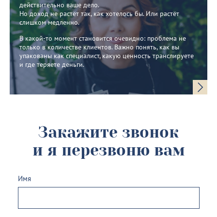
действительно ваше дело.
Но доход не растёт так, как хотелось бы. Или растёт
слишком медленно.
В какой-то момент становится очевидно: проблема не
только в количестве клиентов. Важно понять, как вы
упакованы как специалист, какую ценность транслируете
и где теряете деньги.
Закажите звонок
и я перезвоню вам
Имя