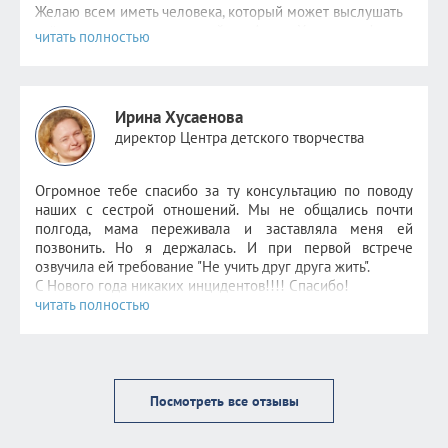
за
руку. И как я начинаю влюбляться неожиданно для
Желаю всем иметь человека, который может выслушать
себя:) Спасибо, это очень ценно!
всё, а если такого нет, то пойти к Алисе Хакимовне!
Спустя 8 дней
.
Алиса, я пишу еще раз сказать спасибо)) В состоянии
Ирина Хусаенова
транса, когда нужно было вспомнить моменты
безусловного счастья, я увидела определенные
директор Центра детского творчества
картинки. Из разных лет своей жизни. Но у них было
немного общего. И уж совсем не было объекта моих
Огромное тебе спасибо за ту консультацию по поводу
страданий. Тогда я поняла, что просто зациклилась на
наших с сестрой отношений. Мы не общались почти
нём, в моей жизни были гораздо более лучшие времена
полгода, мама переживала и заставляла меня ей
и люди. И, да, подсознание подсказало мне как и что
позвонить. Но я держалась. И при первой встрече
делать, чтобы было хорошо))) Сегодня меня совсем
озвучила ей требование "Не учить друг друга жить".
отпустило. И сегодня я, Фома неверующий, благодарю
С Нового года никаких инцидентов!!!! Спасибо!
бога за то, что у меня есть и жизнь прекрасна ) и почти
решилась на активные действия )
Посмотреть все отзывы