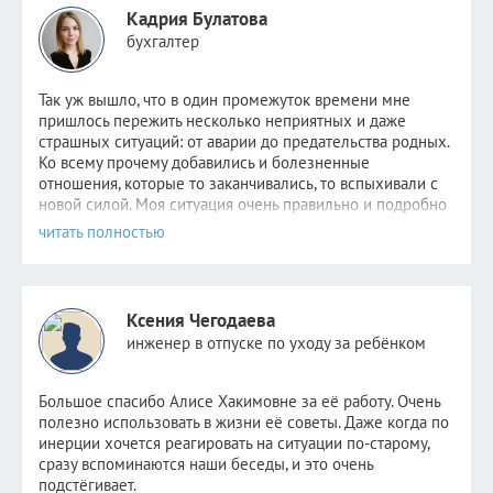
Кадрия Булатова
бухгалтер
Так уж вышло, что в один промежуток времени мне
пришлось пер
ежить несколько неприятных и даже
страшных ситуаций: от аварии до предательства родных.
Ко всему прочему добавились и болезненные
отношения, которые то заканчивались, то вспыхивали с
новой силой. Моя ситуация очень правильно и подробно
была описана
здесь
. Надежда не пропадала,
невероятно
хотелось стабильности хотя бы в одном. Но
этому человеку уже было не до меня. Поняв, что
самостоятельно избавиться от зависимости я уже не в
силах, обратилась к Алисе.
Ксения Чегодаева
После консультаций в голове отложились рекомендации
инженер в отпуске по уходу за ребёнком
психолога, старалась следовать всем советам, но сердцу
не прикажешь: по-прежнему было очень больно видеть
новые отношения прежде любимого человека. Но потом
Большое спасибо Алисе Хакимовне за её работу. Очень
я и сама не заметила как стала снова видеть других
полезно использовать в жизни её советы. Даже когда по
парней. Как открыла ранее заблокированные страницы.
инерции хочется реагировать на ситуации по-старому,
Как мне стало не совсем безразлично, но значительно
сразу вспоминаются наши беседы, и это очень
легче. Как мне снова стало нравиться держать кого-то
подстёгивает.