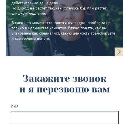
действительно ваше дело.
Но доход не растёт так, как хотелось бы. Или растёт
слишком медленно.
В какой-то момент становится очевидно: проблема не
только в количестве клиентов. Важно понять, как вы
упакованы как специалист, какую ценность транслируете
и где теряете деньги.
Закажите звонок
и я перезвоню вам
Имя