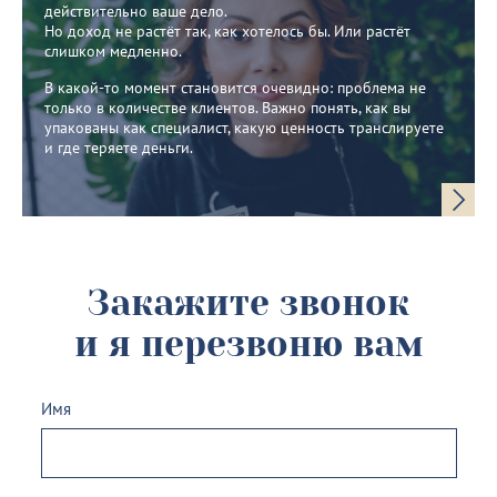
действительно ваше дело.
Но доход не растёт так, как хотелось бы. Или растёт
слишком медленно.
В какой-то момент становится очевидно: проблема не
только в количестве клиентов. Важно понять, как вы
упакованы как специалист, какую ценность транслируете
и где теряете деньги.
Закажите звонок
и я перезвоню вам
Имя