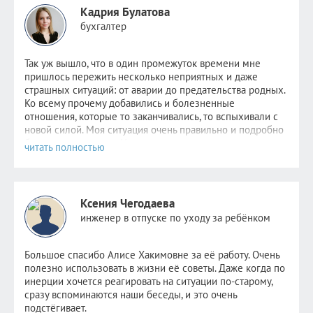
Кадрия Булатова
бухгалтер
Так уж вышло, что в один промежуток времени мне
пришлось пер
ежить несколько неприятных и даже
страшных ситуаций: от аварии до предательства родных.
Ко всему прочему добавились и болезненные
отношения, которые то заканчивались, то вспыхивали с
новой силой. Моя ситуация очень правильно и подробно
была описана
здесь
. Надежда не пропадала,
невероятно
хотелось стабильности хотя бы в одном. Но
этому человеку уже было не до меня. Поняв, что
самостоятельно избавиться от зависимости я уже не в
силах, обратилась к Алисе.
Ксения Чегодаева
После консультаций в голове отложились рекомендации
инженер в отпуске по уходу за ребёнком
психолога, старалась следовать всем советам, но сердцу
не прикажешь: по-прежнему было очень больно видеть
новые отношения прежде любимого человека. Но потом
Большое спасибо Алисе Хакимовне за её работу. Очень
я и сама не заметила как стала снова видеть других
полезно использовать в жизни её советы. Даже когда по
парней. Как открыла ранее заблокированные страницы.
инерции хочется реагировать на ситуации по-старому,
Как мне стало не совсем безразлично, но значительно
сразу вспоминаются наши беседы, и это очень
легче. Как мне снова стало нравиться держать кого-то
подстёгивает.