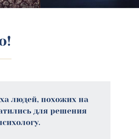
о!
еха людей, похожих на
ратились для решения
психологу.