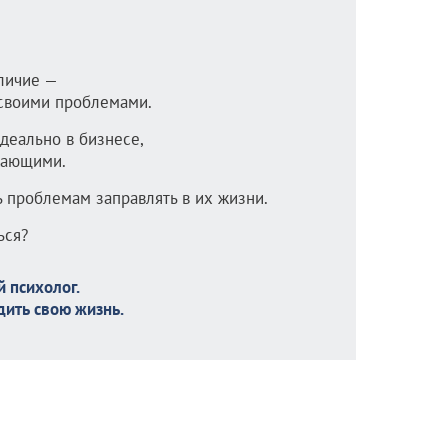
личие —
 своими проблемами.
идеально в бизнесе,
жающими.
ь проблемам заправлять в их жизни.
ься?
 психолог.
дить свою жизнь.