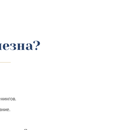
лезна?
нингов.
ание.