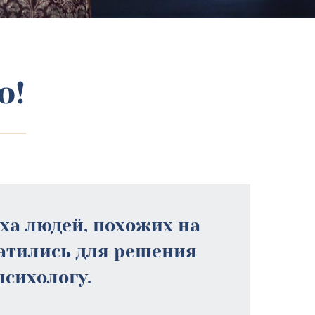
о!
еха людей, похожих на
ратились для решения
психологу.