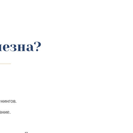
лезна?
нингов.
ание.