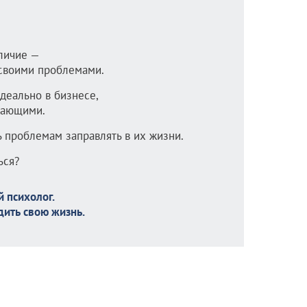
личие —
 своими проблемами.
идеально в бизнесе,
жающими.
ь проблемам заправлять в их жизни.
ься?
 психолог.
дить свою жизнь.