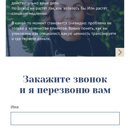
действительно ваше дело.
Но доход не растёт так, как хотелось бы. Или растёт
слишком медленно.
В какой-то момент становится очевидно: проблема не
только в количестве клиентов. Важно понять, как вы
упакованы как специалист, какую ценность транслируете
и где теряете деньги.
Закажите звонок
и я перезвоню вам
Имя