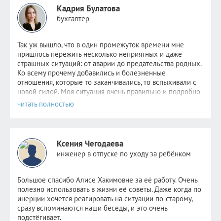
Кадрия Булатова
бухгалтер
Так уж вышло, что в один промежуток времени мне
пришлось пер
ежить несколько неприятных и даже
страшных ситуаций: от аварии до предательства родных.
Ко всему прочему добавились и болезненные
отношения, которые то заканчивались, то вспыхивали с
новой силой. Моя ситуация очень правильно и подробно
была описана
здесь
. Надежда не пропадала,
невероятно
хотелось стабильности хотя бы в одном. Но
этому человеку уже было не до меня. Поняв, что
самостоятельно избавиться от зависимости я уже не в
силах, обратилась к Алисе.
Ксения Чегодаева
После консультаций в голове отложились рекомендации
инженер в отпуске по уходу за ребёнком
психолога, старалась следовать всем советам, но сердцу
не прикажешь: по-прежнему было очень больно видеть
новые отношения прежде любимого человека. Но потом
Большое спасибо Алисе Хакимовне за её работу. Очень
я и сама не заметила как стала снова видеть других
полезно использовать в жизни её советы. Даже когда по
парней. Как открыла ранее заблокированные страницы.
инерции хочется реагировать на ситуации по-старому,
Как мне стало не совсем безразлично, но значительно
сразу вспоминаются наши беседы, и это очень
легче. Как мне снова стало нравиться держать кого-то
подстёгивает.