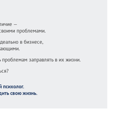
личие —
 своими проблемами.
идеально в бизнесе,
жающими.
ь проблемам заправлять в их жизни.
ься?
 психолог.
дить свою жизнь.