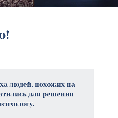
о!
еха людей, похожих на
ратились для решения
психологу.