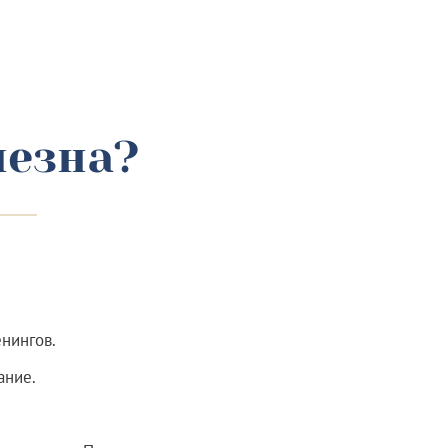
лезна?
нингов.
ание.