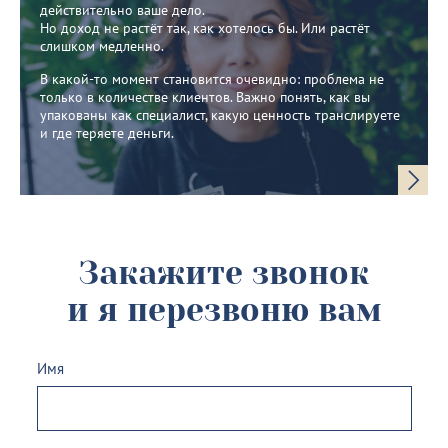
действительно ваше дело.
Но доход не растёт так, как хотелось бы. Или растёт
слишком медленно.
В какой-то момент становится очевидно: проблема не
только в количестве клиентов. Важно понять, как вы
упакованы как специалист, какую ценность транслируете
и где теряете деньги.
Закажите звонок
и я перезвоню вам
Имя