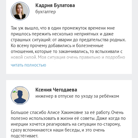
Кадрия Булатова
бухгалтер
Так уж вышло, что в один промежуток времени мне
пришлось пер
ежить несколько неприятных и даже
страшных ситуаций: от аварии до предательства родных.
Ко всему прочему добавились и болезненные
отношения, которые то заканчивались, то вспыхивали с
новой силой. Моя ситуация очень правильно и подробно
была описана
здесь
. Надежда не пропадала,
невероятно
хотелось стабильности хотя бы в одном. Но
этому человеку уже было не до меня. Поняв, что
самостоятельно избавиться от зависимости я уже не в
силах, обратилась к Алисе.
Ксения Чегодаева
После консультаций в голове отложились рекомендации
инженер в отпуске по уходу за ребёнком
психолога, старалась следовать всем советам, но сердцу
не прикажешь: по-прежнему было очень больно видеть
новые отношения прежде любимого человека. Но потом
Большое спасибо Алисе Хакимовне за её работу. Очень
я и сама не заметила как стала снова видеть других
полезно использовать в жизни её советы. Даже когда по
парней. Как открыла ранее заблокированные страницы.
инерции хочется реагировать на ситуации по-старому,
Как мне стало не совсем безразлично, но значительно
сразу вспоминаются наши беседы, и это очень
легче. Как мне снова стало нравиться держать кого-то
подстёгивает.