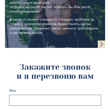
действительно ваше дело.
Но доход не растёт так, как хотелось бы. Или растёт
слишком медленно.
В какой-то момент становится очевидно: проблема не
только в количестве клиентов. Важно понять, как вы
упакованы как специалист, какую ценность транслируете
и где теряете деньги.
Закажите звонок
и я перезвоню вам
Имя