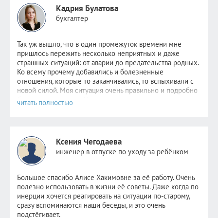
Кадрия Булатова
бухгалтер
Так уж вышло, что в один промежуток времени мне
пришлось пер
ежить несколько неприятных и даже
страшных ситуаций: от аварии до предательства родных.
Ко всему прочему добавились и болезненные
отношения, которые то заканчивались, то вспыхивали с
новой силой. Моя ситуация очень правильно и подробно
была описана
здесь
. Надежда не пропадала,
невероятно
хотелось стабильности хотя бы в одном. Но
этому человеку уже было не до меня. Поняв, что
самостоятельно избавиться от зависимости я уже не в
силах, обратилась к Алисе.
Ксения Чегодаева
После консультаций в голове отложились рекомендации
инженер в отпуске по уходу за ребёнком
психолога, старалась следовать всем советам, но сердцу
не прикажешь: по-прежнему было очень больно видеть
новые отношения прежде любимого человека. Но потом
Большое спасибо Алисе Хакимовне за её работу. Очень
я и сама не заметила как стала снова видеть других
полезно использовать в жизни её советы. Даже когда по
парней. Как открыла ранее заблокированные страницы.
инерции хочется реагировать на ситуации по-старому,
Как мне стало не совсем безразлично, но значительно
сразу вспоминаются наши беседы, и это очень
легче. Как мне снова стало нравиться держать кого-то
подстёгивает.