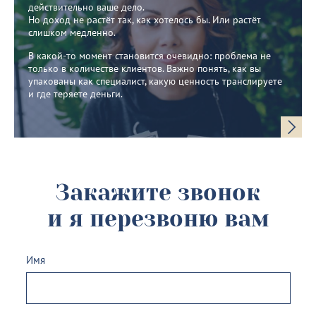
действительно ваше дело.
Но доход не растёт так, как хотелось бы. Или растёт
слишком медленно.
В какой-то момент становится очевидно: проблема не
только в количестве клиентов. Важно понять, как вы
упакованы как специалист, какую ценность транслируете
и где теряете деньги.
Закажите звонок
и я перезвоню вам
Имя