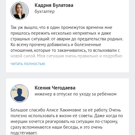
Кадрия Булатова
бухгалтер
Так уж вышло, что в один промежуток времени мне
пришлось пер
ежить несколько неприятных и даже
страшных ситуаций: от аварии до предательства родных.
Ко всему прочему добавились и болезненные
отношения, которые то заканчивались, то вспыхивали с
новой силой. Моя ситуация очень правильно и подробно
была описана
здесь
. Надежда не пропадала,
невероятно
хотелось стабильности хотя бы в одном. Но
этому человеку уже было не до меня. Поняв, что
самостоятельно избавиться от зависимости я уже не в
силах, обратилась к Алисе.
Ксения Чегодаева
После консультаций в голове отложились рекомендации
инженер в отпуске по уходу за ребёнком
психолога, старалась следовать всем советам, но сердцу
не прикажешь: по-прежнему было очень больно видеть
новые отношения прежде любимого человека. Но потом
Большое спасибо Алисе Хакимовне за её работу. Очень
я и сама не заметила как стала снова видеть других
полезно использовать в жизни её советы. Даже когда по
парней. Как открыла ранее заблокированные страницы.
инерции хочется реагировать на ситуации по-старому,
Как мне стало не совсем безразлично, но значительно
сразу вспоминаются наши беседы, и это очень
легче. Как мне снова стало нравиться держать кого-то
подстёгивает.