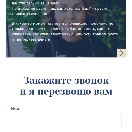
действительно ваше дело.
Но доход не растёт так, как хотелось бы. Или растёт
слишком медленно.
В какой-то момент становится очевидно: проблема не
только в количестве клиентов. Важно понять, как вы
упакованы как специалист, какую ценность транслируете
и где теряете деньги.
Закажите звонок
и я перезвоню вам
Имя