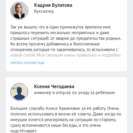
Кадрия Булатова
бухгалтер
Так уж вышло, что в один промежуток времени мне
пришлось пер
ежить несколько неприятных и даже
страшных ситуаций: от аварии до предательства родных.
Ко всему прочему добавились и болезненные
отношения, которые то заканчивались, то вспыхивали с
новой силой. Моя ситуация очень правильно и подробно
была описана
здесь
. Надежда не пропадала,
невероятно
хотелось стабильности хотя бы в одном. Но
этому человеку уже было не до меня. Поняв, что
самостоятельно избавиться от зависимости я уже не в
силах, обратилась к Алисе.
Ксения Чегодаева
После консультаций в голове отложились рекомендации
инженер в отпуске по уходу за ребёнком
психолога, старалась следовать всем советам, но сердцу
не прикажешь: по-прежнему было очень больно видеть
новые отношения прежде любимого человека. Но потом
Большое спасибо Алисе Хакимовне за её работу. Очень
я и сама не заметила как стала снова видеть других
полезно использовать в жизни её советы. Даже когда по
парней. Как открыла ранее заблокированные страницы.
инерции хочется реагировать на ситуации по-старому,
Как мне стало не совсем безразлично, но значительно
сразу вспоминаются наши беседы, и это очень
легче. Как мне снова стало нравиться держать кого-то
подстёгивает.