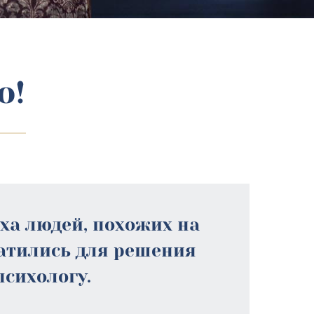
о!
еха людей, похожих на
ратились для решения
психологу.