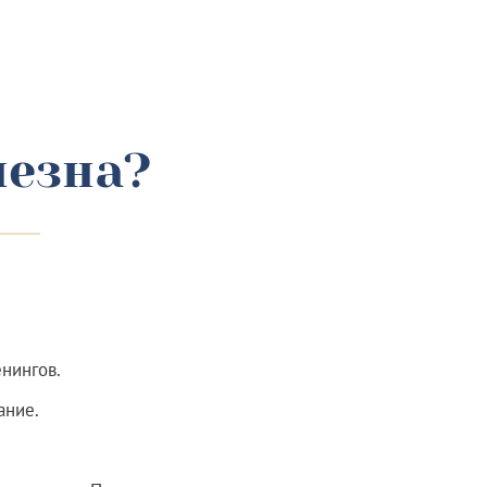
лезна?
нингов.
ание.