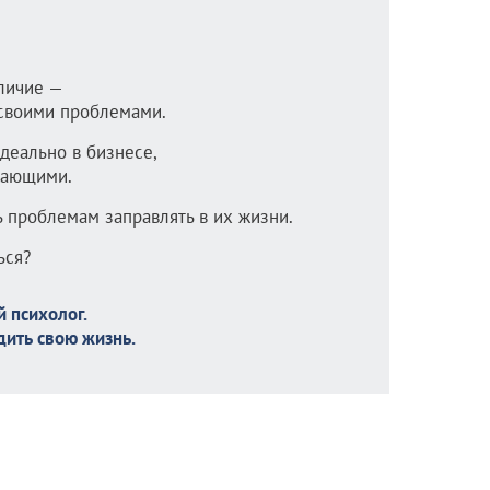
личие —
 своими проблемами.
идеально в бизнесе,
жающими.
ь проблемам заправлять в их жизни.
ься?
 психолог.
дить свою жизнь.