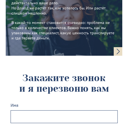
действительно ваше дело.
Но доход не растёт так, как хотелось бы. Или растёт
слишком медленно.
В какой-то момент становится очевидно: проблема не
только в количестве клиентов. Важно понять, как вы
упакованы как специалист, какую ценность транслируете
и где теряете деньги.
Закажите звонок
и я перезвоню вам
Имя