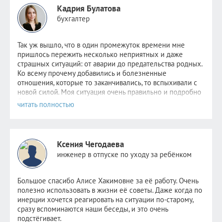
Кадрия Булатова
бухгалтер
Так уж вышло, что в один промежуток времени мне
пришлось пер
ежить несколько неприятных и даже
страшных ситуаций: от аварии до предательства родных.
Ко всему прочему добавились и болезненные
отношения, которые то заканчивались, то вспыхивали с
новой силой. Моя ситуация очень правильно и подробно
была описана
здесь
. Надежда не пропадала,
невероятно
хотелось стабильности хотя бы в одном. Но
этому человеку уже было не до меня. Поняв, что
самостоятельно избавиться от зависимости я уже не в
силах, обратилась к Алисе.
Ксения Чегодаева
После консультаций в голове отложились рекомендации
инженер в отпуске по уходу за ребёнком
психолога, старалась следовать всем советам, но сердцу
не прикажешь: по-прежнему было очень больно видеть
новые отношения прежде любимого человека. Но потом
Большое спасибо Алисе Хакимовне за её работу. Очень
я и сама не заметила как стала снова видеть других
полезно использовать в жизни её советы. Даже когда по
парней. Как открыла ранее заблокированные страницы.
инерции хочется реагировать на ситуации по-старому,
Как мне стало не совсем безразлично, но значительно
сразу вспоминаются наши беседы, и это очень
легче. Как мне снова стало нравиться держать кого-то
подстёгивает.