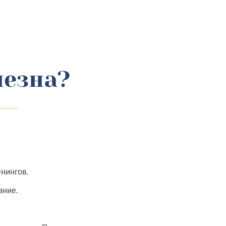
лезна?
нингов.
ание.