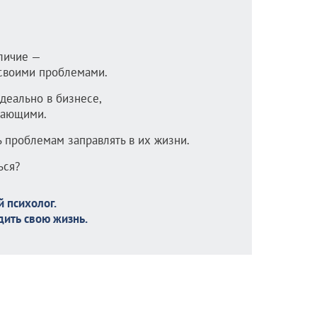
личие —
 своими проблемами.
идеально в бизнесе,
жающими.
ь проблемам заправлять в их жизни.
ься?
 психолог.
дить свою жизнь.