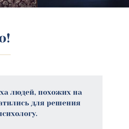
о!
еха людей, похожих на
ратились для решения
психологу.